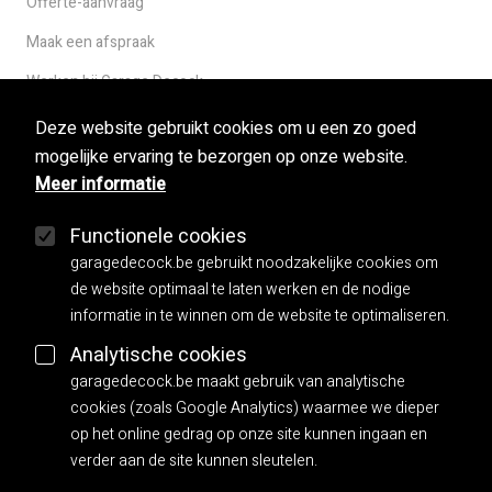
Offerte-aanvraag
Maak een afspraak
Werken bij Garage Decock
Deze website gebruikt cookies om u een zo goed
mogelijke ervaring te bezorgen op onze website.
Used cars
Meer informatie
Herstellingen
Functionele cookies
Mobilo
garagedecock.be gebruikt noodzakelijke cookies om
Carrosserie
de website optimaal te laten werken en de nodige
informatie in te winnen om de website te optimaliseren.
Facebook
Analytische cookies
garagedecock.be maakt gebruik van analytische
Algemene voorwaarden
cookies (zoals Google Analytics) waarmee we dieper
Privacy policy
op het online gedrag op onze site kunnen ingaan en
verder aan de site kunnen sleutelen.