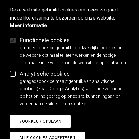
Deze website gebruikt cookies om u een zo goed
mogelijke ervaring te bezorgen op onze website.
Used cars
Meer informatie
Herstellingen
Functionele cookies
Mobilo
garagedecock.be gebruikt noodzakelijke cookies om
Carrosserie
de website optimaal te laten werken en de nodige
informatie in te winnen om de website te optimaliseren.
Facebook
Analytische cookies
garagedecock.be maakt gebruik van analytische
Algemene voorwaarden
cookies (zoals Google Analytics) waarmee we dieper
Privacy policy
op het online gedrag op onze site kunnen ingaan en
verder aan de site kunnen sleutelen.
VOORKEUR OPSLAAN
comma
website by
, brand strategists
ALLE COOKIES ACCEPTEREN
WITHDRAW CONSENT