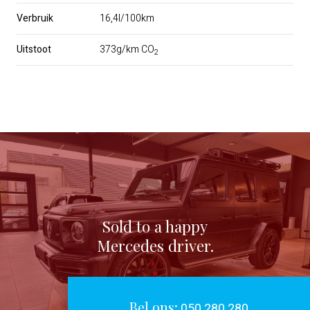
Verbruik
16,4l/100km
Uitstoot
373g/km CO
2
Sold to a happy
Mercedes driver.
Bel ons:
050 280 280