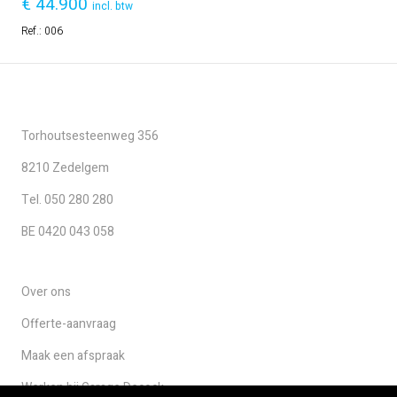
€
44.900
incl. btw
Ref.:
006
Torhoutsesteenweg 356
8210 Zedelgem
Tel. 050 280 280
BE 0420 043 058
Over ons
Offerte-aanvraag
Maak een afspraak
Werken bij Garage Decock